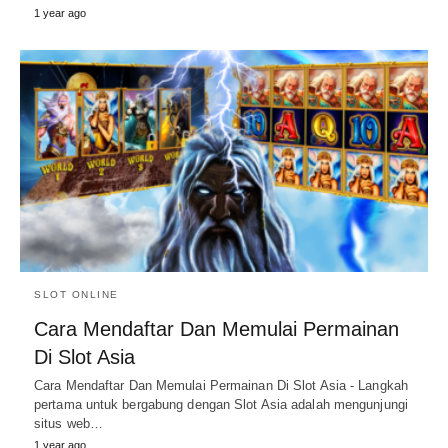
1 year ago
SLOT ONLINE
Cara Mendaftar Dan Memulai Permainan
Di Slot Asia
Cara Mendaftar Dan Memulai Permainan Di Slot Asia - Langkah
pertama untuk bergabung dengan Slot Asia adalah mengunjungi
situs web…
1 year ago