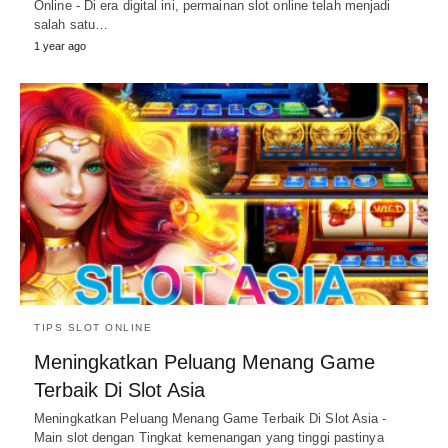
Online - Di era digital ini, permainan slot online telah menjadi
salah satu…
1 year ago
TIPS SLOT ONLINE
Meningkatkan Peluang Menang Game
Terbaik Di Slot Asia
Meningkatkan Peluang Menang Game Terbaik Di Slot Asia -
Main slot dengan Tingkat kemenangan yang tinggi pastinya