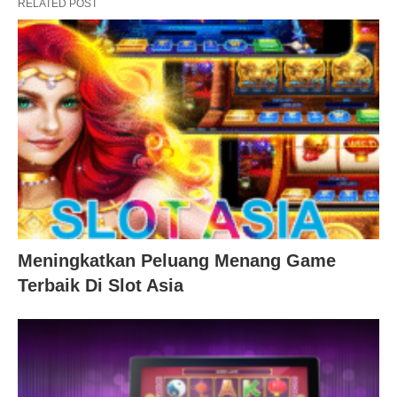
RELATED POST
Meningkatkan Peluang Menang Game
Terbaik Di Slot Asia