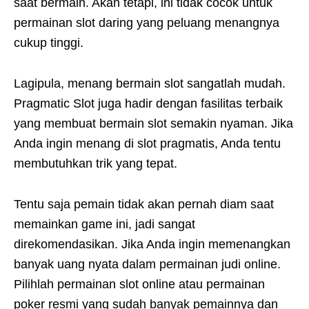
saat bermain. Akan tetapi, ini tidak cocok untuk
permainan slot daring yang peluang menangnya
cukup tinggi.
Lagipula, menang bermain slot sangatlah mudah.
Pragmatic Slot juga hadir dengan fasilitas terbaik
yang membuat bermain slot semakin nyaman. Jika
Anda ingin menang di slot pragmatis, Anda tentu
membutuhkan trik yang tepat.
Tentu saja pemain tidak akan pernah diam saat
memainkan game ini, jadi sangat
direkomendasikan. Jika Anda ingin memenangkan
banyak uang nyata dalam permainan judi online.
Pilihlah permainan slot online atau permainan
poker resmi yang sudah banyak pemainnya dan