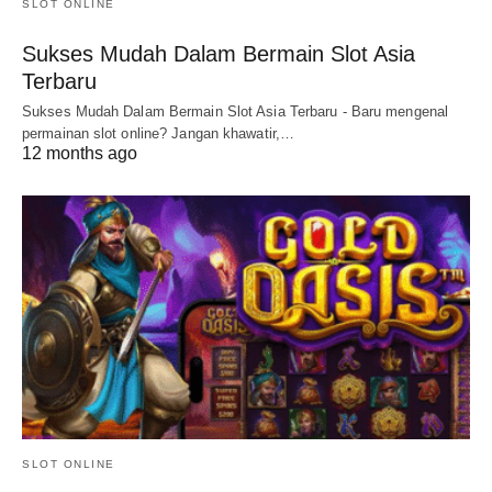
SLOT ONLINE
Sukses Mudah Dalam Bermain Slot Asia
Terbaru
Sukses Mudah Dalam Bermain Slot Asia Terbaru - Baru mengenal
permainan slot online? Jangan khawatir,…
12 months ago
SLOT ONLINE