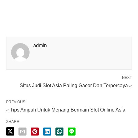
admin
NEXT
Situs Judi Slot Asia Paling Gacor Dan Terpercaya »
PREVIOUS
« Tips Ampuh Untuk Menang Bermain Slot Online Asia
SHARE