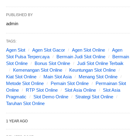
PUBLISHED BY
admin
TAGS:
Agen Slot
Agen Slot Gacor
Agen Slot Online
Agen
Slot Pulsa Terpercaya
Bermain Judi Slot Online
Bermain
Slot Online
Bonus Slot Online
Judi Slot Online Terbaik
Kemenangan Slot Online
Keuntungan Slot Online
Kiat Slot Online
Main Slot Asia
Menang Slot Online
Metode Slot Online
Pemain Slot Online
Permainan Slot
Online
RTP Slot Online
Slot Asia Online
Slot Asia
Pragmatic
Slot Demo Online
Strategi Slot Online
Taruhan Slot Online
1 YEAR AGO