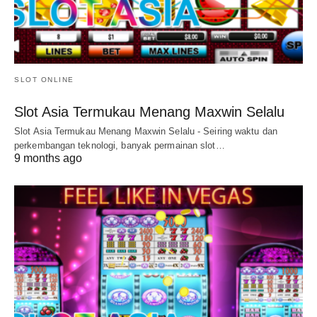
SLOT ONLINE
Slot Asia Termukau Menang Maxwin Selalu
Slot Asia Termukau Menang Maxwin Selalu - Seiring waktu dan
perkembangan teknologi, banyak permainan slot…
9 months ago