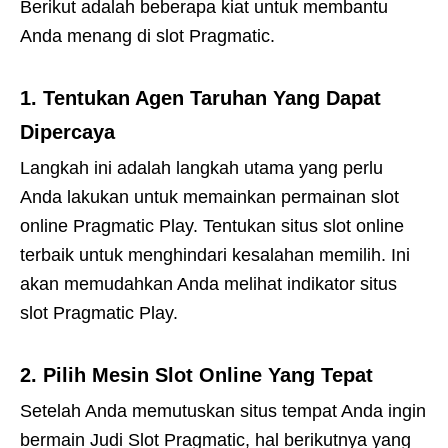
Berikut adalah beberapa kiat untuk membantu
Anda menang di slot Pragmatic.
1. Tentukan Agen Taruhan Yang Dapat
Dipercaya
Langkah ini adalah langkah utama yang perlu
Anda lakukan untuk memainkan permainan slot
online Pragmatic Play. Tentukan situs slot online
terbaik untuk menghindari kesalahan memilih. Ini
akan memudahkan Anda melihat indikator situs
slot Pragmatic Play.
2. Pilih Mesin Slot Online Yang Tepat
Setelah Anda memutuskan situs tempat Anda ingin
bermain Judi Slot Pragmatic, hal berikutnya yang