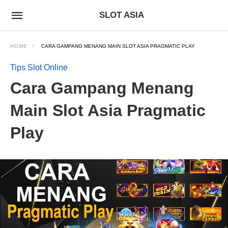
SLOT ASIA
HOME
CARA GAMPANG MENANG MAIN SLOT ASIA PRAGMATIC PLAY
Tips Slot Online
Cara Gampang Menang
Main Slot Asia Pragmatic
Play