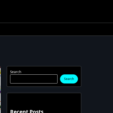
Search
Search
Recent Posts