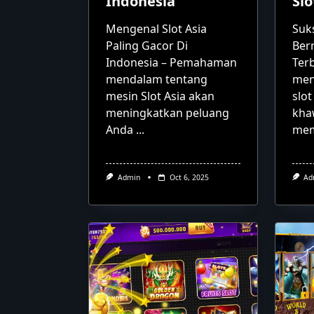
Indonesia
Slo
Mengenal Slot Asia
Suk
Paling Gacor Di
Berm
Indonesia – Pemahaman
Ter
mendalam tentang
men
mesin Slot Asia akan
slot
meningkatkan peluang
kha
Anda
...
me
Admin
Oct 6, 2025
Ad