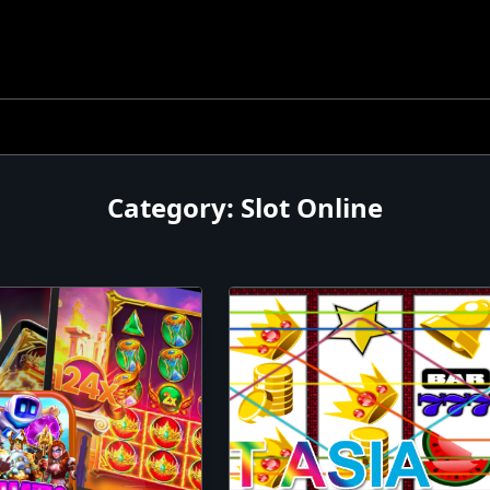
Category:
Slot Online