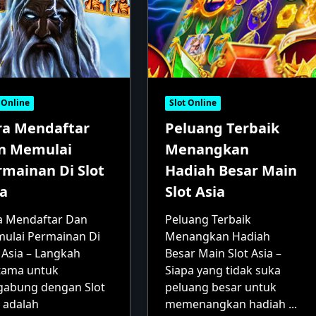
 Online
Slot Online
ra Mendaftar
Peluang Terbaik
n Memulai
Menangkan
rmainan Di Slot
Hadiah Besar Main
ia
Slot Asia
a Mendaftar Dan
Peluang Terbaik
ulai Permainan Di
Menangkan Hadiah
 Asia – Langkah
Besar Main Slot Asia –
tama untuk
Siapa yang tidak suka
gabung dengan Slot
peluang besar untuk
 adalah
memenangkan hadiah
...