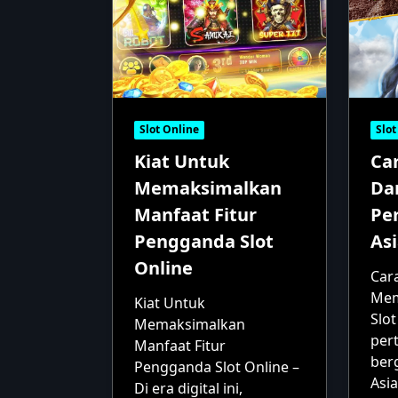
Slot Online
Slot
Kiat Untuk
Ca
Memaksimalkan
Da
Manfaat Fitur
Pe
Pengganda Slot
As
Online
Car
Mem
Kiat Untuk
Slot
Memaksimalkan
per
Manfaat Fitur
ber
Pengganda Slot Online –
Asia
Di era digital ini,