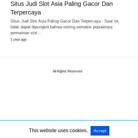
Situs Judi Slot Asia Paling Gacor Dan
Terpercaya
Situs Judi Slot Asia Paling Gacor Dan Terpercaya - Saat ini,
tidak dapat dipungkiri bahwa seiring semakin populernya
permainan slot…
1 year ago
All Rights Reserved
This website uses cookies.
Accept