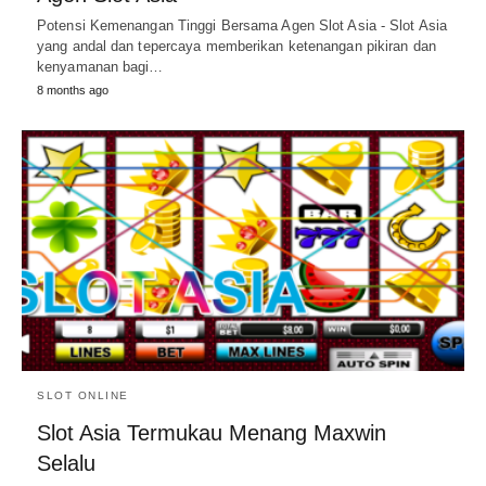
Potensi Kemenangan Tinggi Bersama Agen Slot Asia - Slot Asia
yang andal dan tepercaya memberikan ketenangan pikiran dan
kenyamanan bagi…
8 months ago
SLOT ONLINE
Slot Asia Termukau Menang Maxwin
Selalu