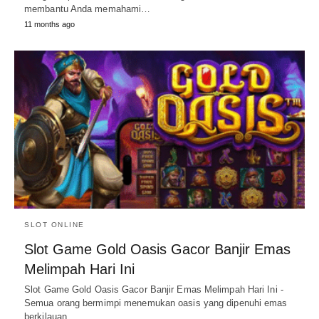
membantu Anda memahami…
11 months ago
SLOT ONLINE
Slot Game Gold Oasis Gacor Banjir Emas
Melimpah Hari Ini
Slot Game Gold Oasis Gacor Banjir Emas Melimpah Hari Ini -
Semua orang bermimpi menemukan oasis yang dipenuhi emas
berkilauan.…