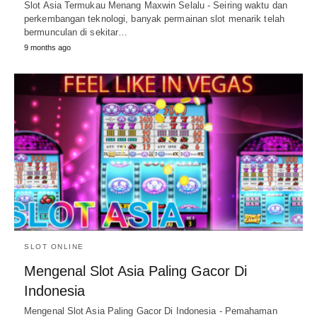
Slot Asia Termukau Menang Maxwin Selalu - Seiring waktu dan
perkembangan teknologi, banyak permainan slot menarik telah
bermunculan di sekitar…
9 months ago
SLOT ONLINE
Mengenal Slot Asia Paling Gacor Di
Indonesia
Mengenal Slot Asia Paling Gacor Di Indonesia - Pemahaman