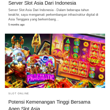
Server Slot Asia Dari Indonesia
Server Slot Asia Dari Indonesia - Dalam beberapa tahun
terakhir, saya mengamati perkembangan infrastruktur digital di
Asia Tenggara yang berkembang…
5 months ago
SLOT ONLINE
Potensi Kemenangan Tinggi Bersama
Agen Slot Asia