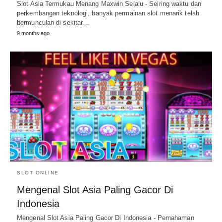
Slot Asia Termukau Menang Maxwin Selalu - Seiring waktu dan
perkembangan teknologi, banyak permainan slot menarik telah
bermunculan di sekitar…
9 months ago
SLOT ONLINE
Mengenal Slot Asia Paling Gacor Di
Indonesia
Mengenal Slot Asia Paling Gacor Di Indonesia - Pemahaman