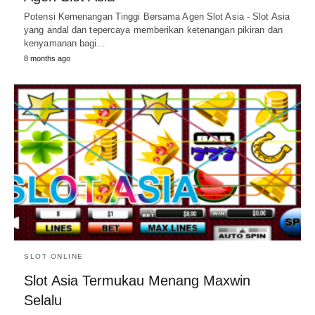
Potensi Kemenangan Tinggi Bersama Agen Slot Asia - Slot Asia
yang andal dan tepercaya memberikan ketenangan pikiran dan
kenyamanan bagi…
8 months ago
SLOT ONLINE
Slot Asia Termukau Menang Maxwin
Selalu