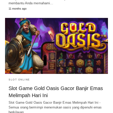
membantu Anda memahami…
11 months ago
SLOT ONLINE
Slot Game Gold Oasis Gacor Banjir Emas
Melimpah Hari Ini
Slot Game Gold Oasis Gacor Banjir Emas Melimpah Hari Ini -
Semua orang bermimpi menemukan oasis yang dipenuhi emas
berkilauan.…