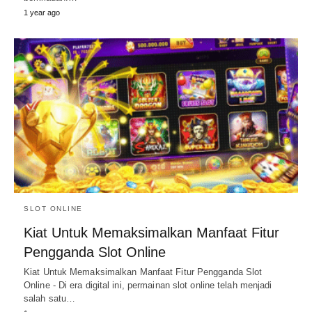
1 year ago
SLOT ONLINE
Kiat Untuk Memaksimalkan Manfaat Fitur
Pengganda Slot Online
Kiat Untuk Memaksimalkan Manfaat Fitur Pengganda Slot
Online - Di era digital ini, permainan slot online telah menjadi
salah satu…