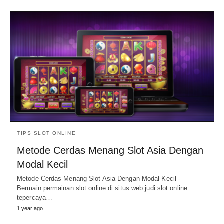
TIPS SLOT ONLINE
Metode Cerdas Menang Slot Asia Dengan
Modal Kecil
Metode Cerdas Menang Slot Asia Dengan Modal Kecil -
Bermain permainan slot online di situs web judi slot online
tepercaya…
1 year ago