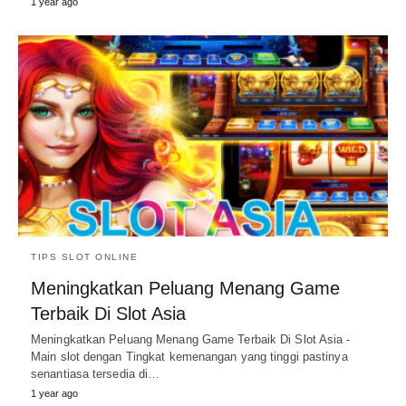
1 year ago
TIPS SLOT ONLINE
Meningkatkan Peluang Menang Game
Terbaik Di Slot Asia
Meningkatkan Peluang Menang Game Terbaik Di Slot Asia -
Main slot dengan Tingkat kemenangan yang tinggi pastinya
senantiasa tersedia di…
1 year ago